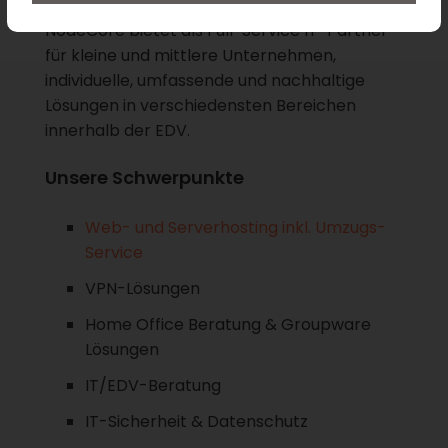
NodeCore bietet als Full-Service IT-Partner
für kleine und mittlere Unternehmen,
individuelle, umfassende und nachhaltige
Lösungen in verschiedensten Bereichen
innerhalb der EDV.
Unsere Schwerpunkte
Web- und Serverhosting inkl. Umzugs-
Service
VPN-Lösungen
Home Office Beratung & Groupware
Lösungen
IT/EDV-Beratung
IT-Sicherheit & Datenschutz