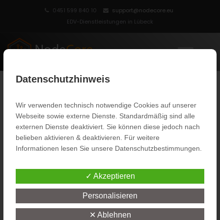
0451 599 840 10
support@nodecore.eu
EDV-Dienstleistungen in Lübeck
MENU
NodeCore – IT-Dienstleister
Datenschutzhinweis
IT FULL-SERVICE FÜR KLEINE UND MITTLERE
UNTERNEHMEN (KMU)
Wir verwenden technisch notwendige Cookies auf unserer
Webseite sowie externe Dienste. Standardmäßig sind alle
externen Dienste deaktiviert. Sie können diese jedoch nach
belieben aktivieren & deaktivieren. Für weitere
Informationen lesen Sie unsere Datenschutzbestimmungen.
✓ Akzeptieren
IT Full-Service
Personalisieren
✕ Ablehnen