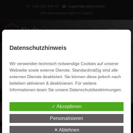
0451 599 840 10
support@nodecore.eu
EDV-Dienstleistungen in Lübeck
MENU
Datenschutzhinweis
Terminanfrage
Wir verwenden technisch notwendige Cookies auf unserer
Webseite sowie externe Dienste. Standardmäßig sind alle
Sie möchten mit uns einen Termin vereinbaren?
externen Dienste deaktiviert. Sie können diese jedoch nach
Verwenden Sie hierfür bitte unseren Online-Terminplaner.
belieben aktivieren & deaktivieren. Für weitere
Wählen Sie einfach einen freien Zeitraum aus und wir setzen
Informationen lesen Sie unsere Datenschutzbestimmungen.
uns mit Ihnen in Verbindung.
✓ Akzeptieren
Personalisieren
✕ Ablehnen