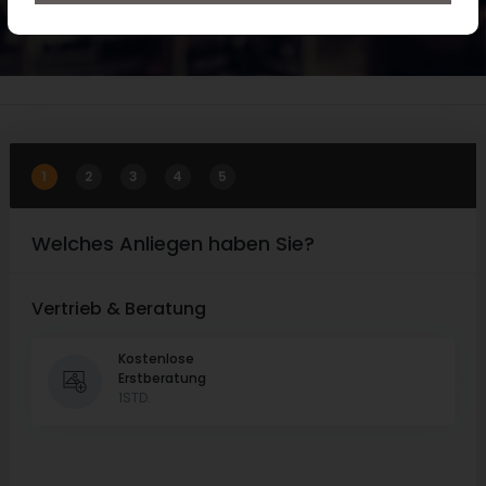
1
2
3
4
5
Welches Anliegen haben Sie?
Vertrieb & Beratung
Kostenlose
Erstberatung
1STD.